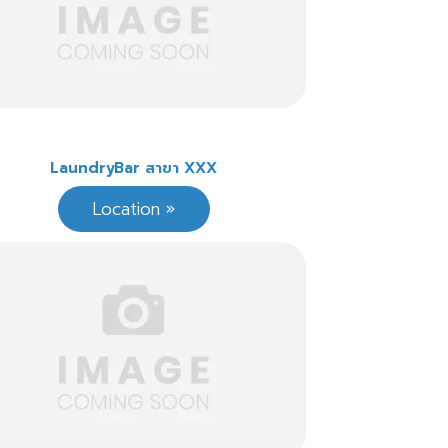
LaundryBar สาขา XXX
Location »