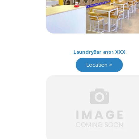
LaundryBar สาขา XXX
Location »