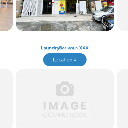
LaundryBar สาขา XXX
Location »