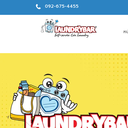
092-675-4455
หน