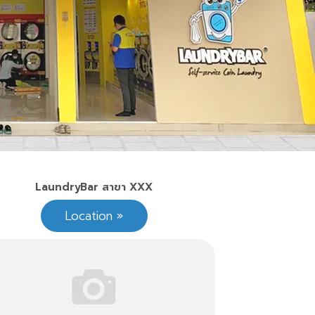
LaundryBar สาขา XXX
Location »